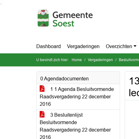
Ga naar de inhoud van deze pagina
Ga naar het zoeken
Ga naar het menu
Dashboard
Vergaderingen
Overzichten
U bevindt zich hier:
Home
Vergaderingen
Besluitvor
13
0 Agendadocumenten
1 1 Agenda Besluitvormende
l
Raadsvergadering 22 december
2016
3 Besluitenlijst
Besluitvormende
Raadsvergadering 22 december
2016