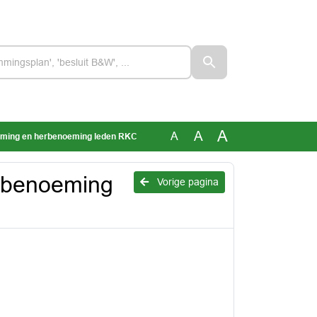
A
A
A
eming en herbenoeming leden RKC
rbenoeming
Vorige pagina