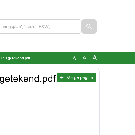
A
A
A
2019 getekend.pdf
 getekend.pdf
Vorige pagina