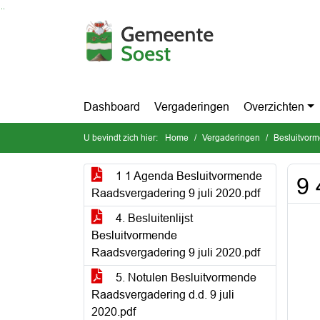
Ga naar de inhoud van deze pagina
Ga naar het zoeken
Ga naar het menu
Dashboard
Vergaderingen
Overzichten
U bevindt zich hier:
Home
Vergaderingen
Besluitvorm
1 1 Agenda Besluitvormende
9 
Raadsvergadering 9 juli 2020.pdf
4. Besluitenlijst
Besluitvormende
Raadsvergadering 9 juli 2020.pdf
5. Notulen Besluitvormende
Raadsvergadering d.d. 9 juli
2020.pdf