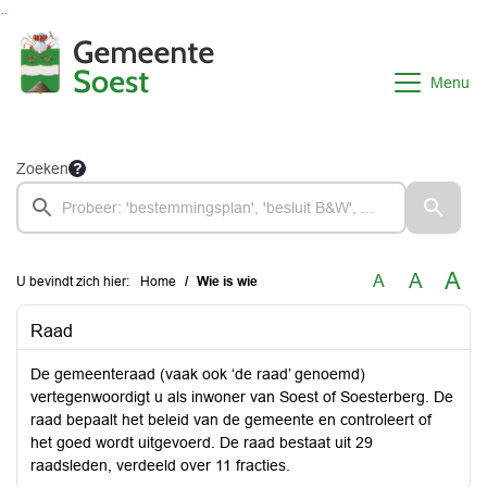
Ga naar de inhoud van deze pagina
Ga naar het zoeken
Ga naar het menu
Menu
Zoeken
A
A
A
U bevindt zich hier:
Home
Wie is wie
Raad
De gemeenteraad (vaak ook ‘de raad’ genoemd)
vertegenwoordigt u als inwoner van Soest of Soesterberg. De
raad bepaalt het beleid van de gemeente en controleert of
het goed wordt uitgevoerd. De raad bestaat uit 29
raadsleden, verdeeld over 11 fracties.