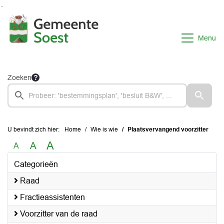
Ga naar de inhoud van deze pagina
Ga naar het zoeken
Ga naar het menu
Menu
Zoeken
U bevindt zich hier:
Home
Wie is wie
Plaatsvervangend voorzitter
A
A
A
Categorieën
Raad
Fractieassistenten
Voorzitter van de raad