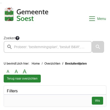
Ga naar de inhoud van deze pagina
Ga naar het zoeken
Ga naar het menu
Menu
Zoeken
U bevindt zich hier:
Home
Overzichten
Besluitenlijsten
A
A
A
Terug naar overzichten
Filters
Wis