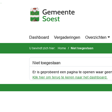
Ga naar de inhoud van deze pagina
Ga naar het zoeken
Ga naar het menu
Dashboard
Vergaderingen
Overzichten
U bevindt zich hier:
Home
Niet toegestaan
Niet toegestaan
Er is geprobeerd een pagina te openen waar geen
Klik hier om terug te keren naar het dashboard.