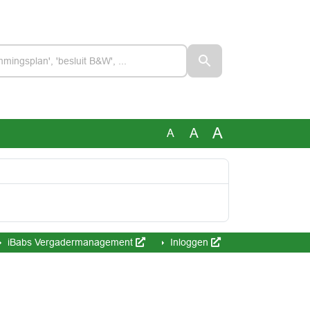
A
A
A
iBabs Vergadermanagement
Inloggen