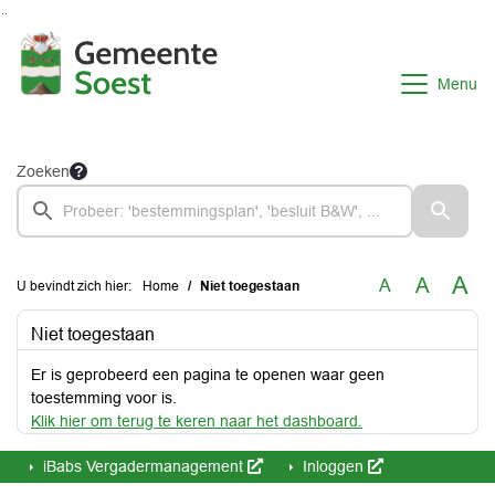
Ga naar de inhoud van deze pagina
Ga naar het zoeken
Ga naar het menu
Menu
Zoeken
A
A
A
U bevindt zich hier:
Home
Niet toegestaan
Niet toegestaan
Er is geprobeerd een pagina te openen waar geen
toestemming voor is.
Klik hier om terug te keren naar het dashboard.
iBabs Vergadermanagement
Inloggen