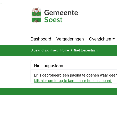
Ga naar de inhoud van deze pagina
Ga naar het zoeken
Ga naar het menu
Dashboard
Vergaderingen
Overzichten
U bevindt zich hier:
Home
Niet toegestaan
Niet toegestaan
Er is geprobeerd een pagina te openen waar geen
Klik hier om terug te keren naar het dashboard.