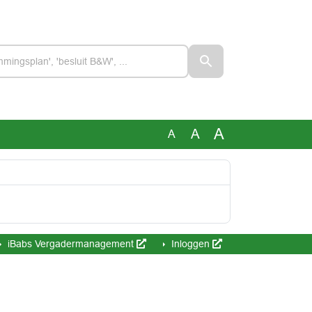
A
A
A
iBabs Vergadermanagement
Inloggen