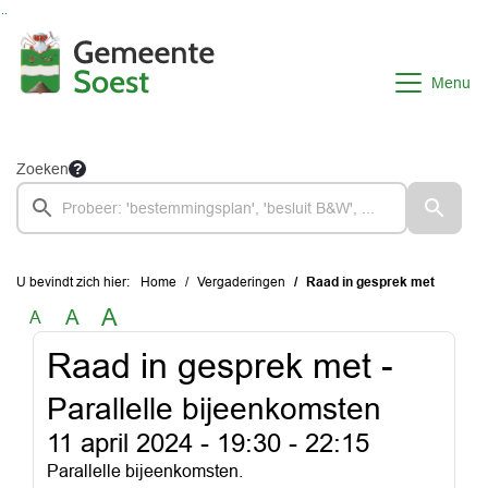
Ga naar de inhoud van deze pagina
Ga naar het zoeken
Ga naar het menu
Menu
Zoeken
U bevindt zich hier:
Home
Vergaderingen
Raad in gesprek met
A
A
A
Raad in gesprek met -
Parallelle bijeenkomsten
11 april 2024 -
19:30 - 22:15
Parallelle bijeenkomsten.