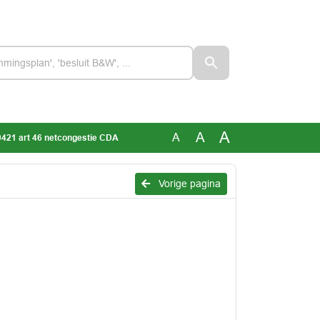
A
A
A
421 art 46 netcongestie CDA
Vorige pagina