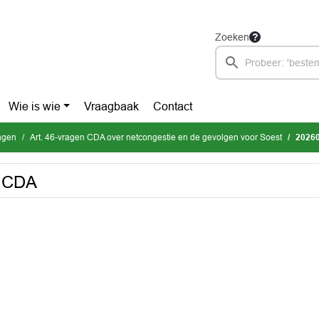
Zoeken
Wie is wie
Vraagbaak
Contact
ragen
Art. 46-vragen CDA over netcongestie en de gevolgen voor Soest
20260
e CDA