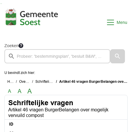
Ga naar de inhoud van deze pagina
Ga naar het zoeken
Ga naar het menu
Menu
Zoeken
U bevindt zich hier:
Home
Overzichten
Schriftelijke vragen
Artikel 46 vragen BurgerBelangen over mogelijk vervuild compost
A
A
A
Schriftelijke vragen
Artikel 46 vragen BurgerBelangen over mogelijk
vervuild compost
ID