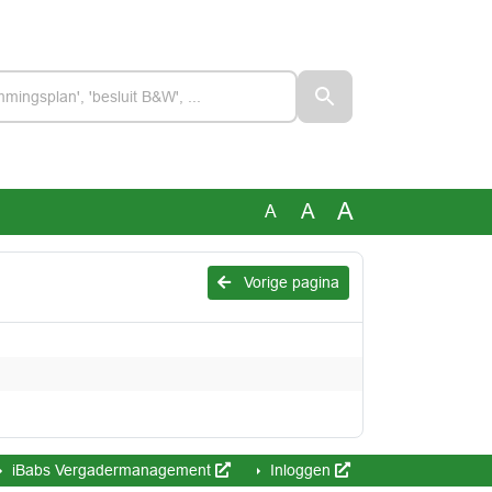
A
A
A
Vorige pagina
iBabs Vergadermanagement
Inloggen