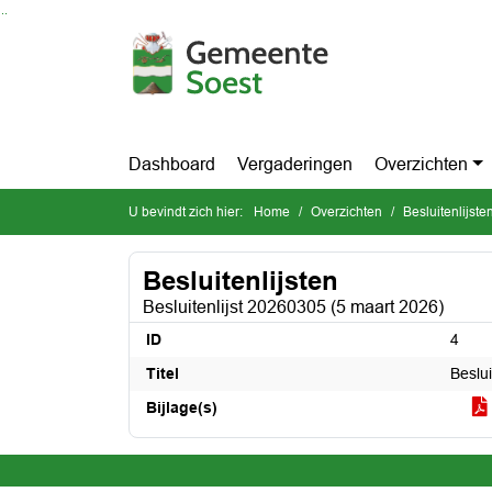
Ga naar de inhoud van deze pagina
Ga naar het zoeken
Ga naar het menu
Dashboard
Vergaderingen
Overzichten
U bevindt zich hier:
Home
Overzichten
Besluitenlijste
Besluitenlijsten
Besluitenlijst 20260305 (5 maart 2026)
ID
4
Titel
Beslu
Bijlage(s)