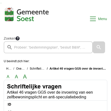
Ga naar de inhoud van deze pagina
Ga naar het zoeken
Ga naar het menu
Menu
Zoeken
U bevindt zich hier:
Home
Overzichten
Schriftelijke vragen
Artikel 46 vragen GGS over de invoering van een zelfbewoningsplicht en anti-speculatiebeding
A
A
A
Schriftelijke vragen
Artikel 46 vragen GGS over de invoering van een
zelfbewoningsplicht en anti-speculatiebeding
ID