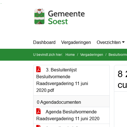
Ga naar de inhoud van deze pagina
Ga naar het zoeken
Ga naar het menu
Dashboard
Vergaderingen
Overzichten
U bevindt zich hier:
Home
Vergaderingen
Besluitvor
3. Besluitenlijst
8 
Besluitvormende
cu
Raadsvergadering 11 juni
2020.pdf
0 Agendadocumenten
Agenda Besluitvormende
Raadsvergadering 11 juni 2020