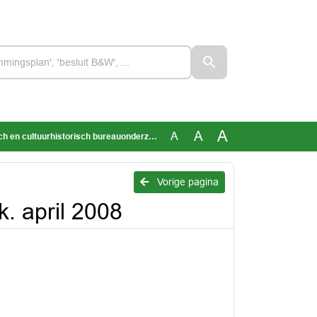
A
A
A
cultuurhistorisch bureauonderzoek. april 2008
Vorige pagina
. april 2008