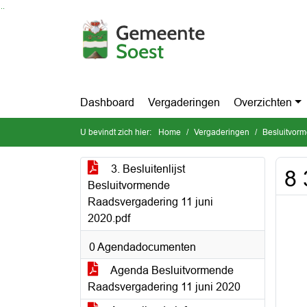
Ga naar de inhoud van deze pagina
Ga naar het zoeken
Ga naar het menu
Dashboard
Vergaderingen
Overzichten
U bevindt zich hier:
Home
Vergaderingen
Besluitvor
3. Besluitenlijst
8 
Besluitvormende
Raadsvergadering 11 juni
2020.pdf
0 Agendadocumenten
Agenda Besluitvormende
Raadsvergadering 11 juni 2020