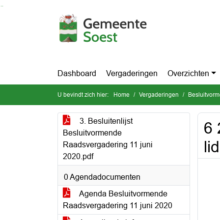
Ga naar de inhoud van deze pagina
Ga naar het zoeken
Ga naar het menu
Dashboard
Vergaderingen
Overzichten
U bevindt zich hier:
Home
Vergaderingen
Besluitvor
3. Besluitenlijst
6 
Besluitvormende
li
Raadsvergadering 11 juni
2020.pdf
0 Agendadocumenten
Agenda Besluitvormende
Raadsvergadering 11 juni 2020