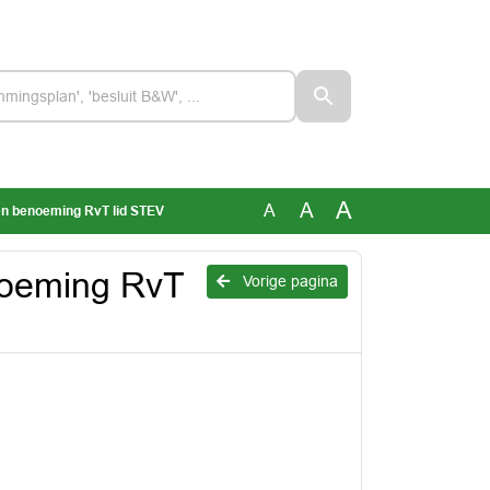
A
A
A
en benoeming RvT lid STEV
noeming RvT
Vorige pagina