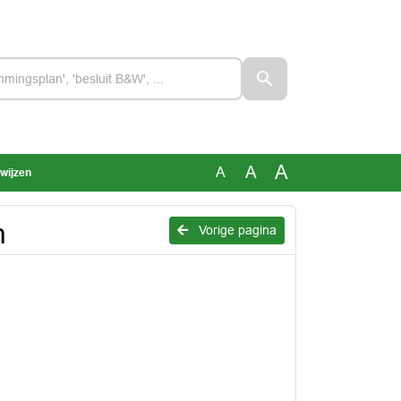
A
A
A
swijzen
n
Vorige pagina