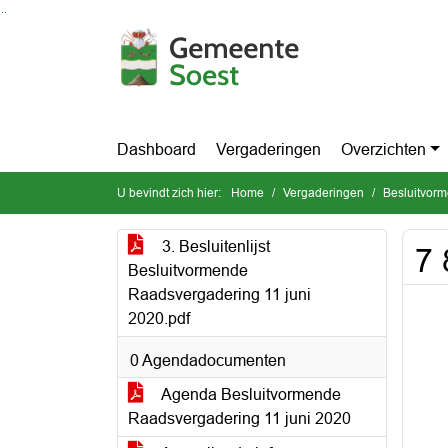
Ga naar de inhoud van deze pagina
Ga naar het zoeken
Ga naar het menu
Dashboard
Vergaderingen
Overzichten
U bevindt zich hier:
Home
Vergaderingen
Besluitvor
3. Besluitenlijst
7 
Besluitvormende
Raadsvergadering 11 juni
2020.pdf
0 Agendadocumenten
Agenda Besluitvormende
Raadsvergadering 11 juni 2020