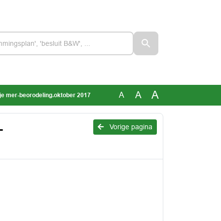
A
A
A
rije mer-beorodeling.oktober 2017
-
Vorige pagina