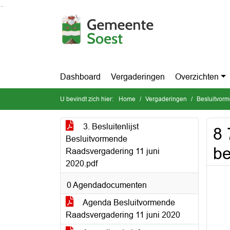
Ga naar de inhoud van deze pagina
Ga naar het zoeken
Ga naar het menu
Dashboard
Vergaderingen
Overzichten
U bevindt zich hier:
Home
Vergaderingen
Besluitvor
3. Besluitenlijst
8 
Besluitvormende
be
Raadsvergadering 11 juni
2020.pdf
0 Agendadocumenten
Agenda Besluitvormende
Raadsvergadering 11 juni 2020