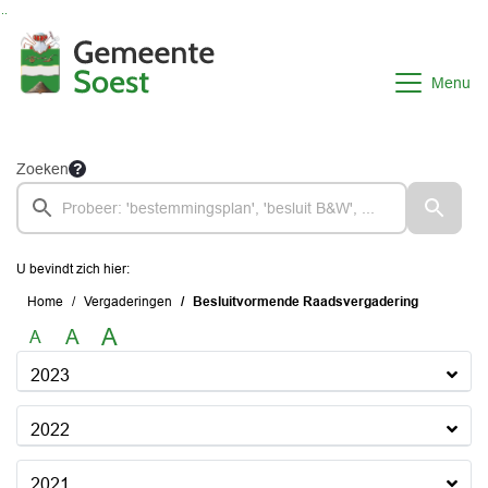
Ga naar de inhoud van deze pagina
Ga naar het zoeken
Ga naar het menu
Menu
Zoeken
U bevindt zich hier:
Home
Vergaderingen
Besluitvormende Raadsvergadering
A
A
A
2023
2022
2021