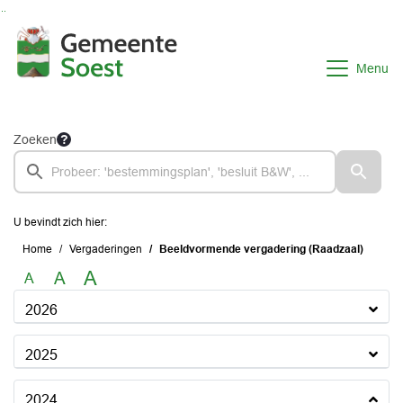
Ga naar de inhoud van deze pagina
Ga naar het zoeken
Ga naar het menu
Menu
Zoeken
U bevindt zich hier:
Home
Vergaderingen
Beeldvormende vergadering (Raadzaal)
A
A
A
2026
2025
2024