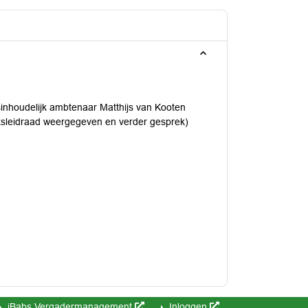
sinhoudelijk ambtenaar Matthijs van Kooten
eksleidraad weergegeven en verder gesprek)
iBabs Vergadermanagement
Inloggen