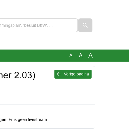
A
A
A
er 2.03)
Vorige pagina
gen. Er is geen livestream.