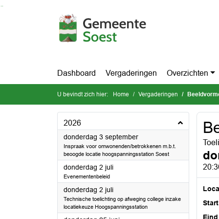
Ga naar de inhoud van deze pagina
Ga naar het zoeken
Ga naar het menu
Dashboard
Vergaderingen
Overzichten
U bevindt zich hier:
Home
Vergaderingen
Beeldvorme
2026
Be
2026
donderdag 3 september
Toel
Inspraak voor omwonenden/betrokkenen m.b.t.
do
beoogde locatie hoogspanningsstation Soest
2026
20:3
donderdag 2 juli
Evenementenbeleid
Loca
2026
donderdag 2 juli
Technische toelichting op afweging college inzake
Start
locatiekeuze Hoogspanningsstation
Eind