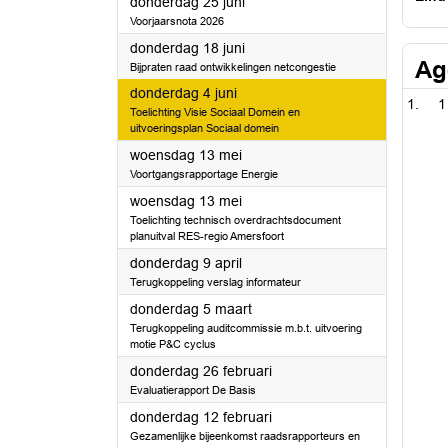
2026
donderdag 25 juni
Voorjaarsnota 2026
2026
donderdag 18 juni
Ag
Bijpraten raad ontwikkelingen netcongestie
2026
donderdag 4 juni
1
Toelichting Visie Sociaal Domein en
uitvoeringsplan Sociaal domein
2026
woensdag 13 mei
Voortgangsrapportage Energie
2026
woensdag 13 mei
Toelichting technisch overdrachtsdocument
planuitval RES-regio Amersfoort
2026
donderdag 9 april
Terugkoppeling verslag informateur
2026
donderdag 5 maart
Terugkoppeling auditcommissie m.b.t. uitvoering
motie P&C cyclus
2026
donderdag 26 februari
Evaluatierapport De Basis
2026
donderdag 12 februari
Gezamenlijke bijeenkomst raadsrapporteurs en