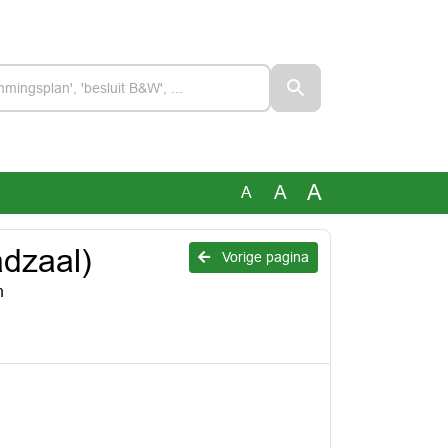
A
A
A
dzaal)
Vorige pagina
n