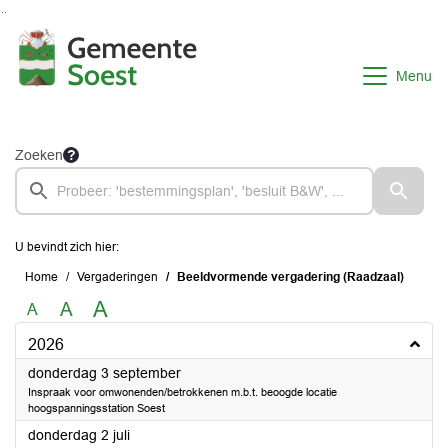
Ga naar de inhoud van deze pagina
Ga naar het zoeken
Ga naar het menu
Menu
Zoeken
U bevindt zich hier:
Home
Vergaderingen
Beeldvormende vergadering (Raadzaal)
A
A
A
2026
2026
donderdag 3 september
Inspraak voor omwonenden/betrokkenen m.b.t. beoogde locatie
hoogspanningsstation Soest
2026
donderdag 2 juli