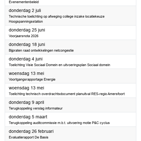
Evenementenbeleid
2026
donderdag 2 juli
Technische toelichting op afweging college inzake locatiekeuze
Hoogspanningsstation
2026
donderdag 25 juni
Voorjaarsnota 2026
2026
donderdag 18 juni
Bijpraten raad ontwikkelingen netcongestie
2026
donderdag 4 juni
Toelichting Visie Sociaal Domein en uitvoeringsplan Sociaal domein
2026
woensdag 13 mei
Voortgangsrapportage Energie
2026
woensdag 13 mei
Toelichting technisch overdrachtsdocument planuitval RES-regio Amersfoort
2026
donderdag 9 april
Terugkoppeling verslag informateur
2026
donderdag 5 maart
Terugkoppeling auditcommissie m.b.t. uitvoering motie P&C cyclus
2026
donderdag 26 februari
Evaluatierapport De Basis