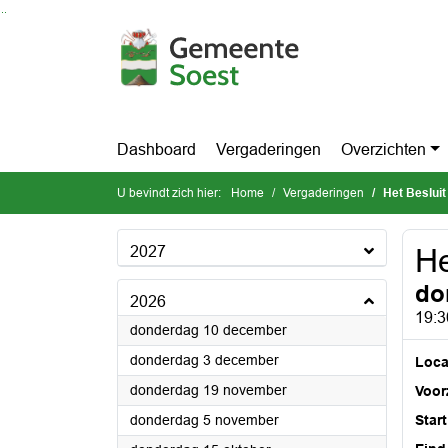
Ga naar de inhoud van deze pagina
Ga naar het zoeken
Ga naar het menu
Dashboard
Vergaderingen
Overzichten
U bevindt zich hier:
Home
Vergaderingen
Het Besluit
2027
He
do
2026
19:3
2026
donderdag 10 december
2026
donderdag 3 december
Loca
2026
donderdag 19 november
Voorz
2026
donderdag 5 november
Start