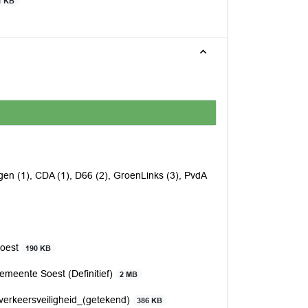
1 KB
en (1), CDA (1), D66 (2), GroenLinks (3), PvdA
Soest
190 KB
emeente Soest (Definitief)
2 MB
 verkeersveiligheid_(getekend)
386 KB