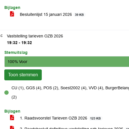
Bijlagen
Besluitenlijst 15 januari 2026
39 KB
.c
Vaststelling tarieven OZB 2026
19:32 - 19:32
Stemuitslag
100% Voor
Toon stemmen
CU (1), GGS (4), POS (2), Soest2002 (4), VVD (4), BurgerBelang
voor
(2)
Bijlagen
1. Raadsvoorstel Tarieven OZB 2026
123 KB