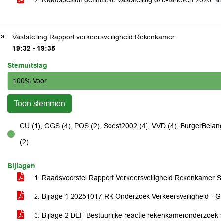
2. Raadsbesluit definitieve vaststelling ozb-tarieven 2026
6
.a
Vaststelling Rapport verkeersveiligheid Rekenkamer
19:32 - 19:35
Stemuitslag
100% Voor
Toon stemmen
CU (1), GGS (4), POS (2), Soest2002 (4), VVD (4), BurgerBelang
voor
(2)
Bijlagen
1. Raadsvoorstel Rapport Verkeersveiligheid Rekenkamer 
2. Bijlage 1 20251017 RK Onderzoek Verkeersveiligheid - G
3. Bijlage 2 DEF Bestuurlijke reactie rekenkameronderzoek