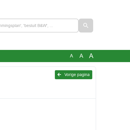
A
A
A
Vorige pagina