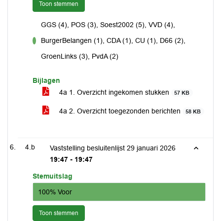
Toon stemmen
GGS (4), POS (3), Soest2002 (5), VVD (4),
BurgerBelangen (1), CDA (1), CU (1), D66 (2),
voor
GroenLinks (3), PvdA (2)
Bijlagen
4a 1. Overzicht ingekomen stukken
57 KB
4a 2. Overzicht toegezonden berichten
58 KB
4.b
Vaststelling besluitenlijst 29 januari 2026
19:47 - 19:47
Stemuitslag
100% Voor
Toon stemmen