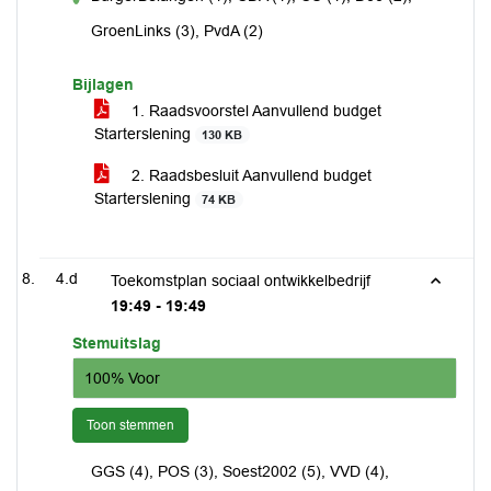
voor
GroenLinks (3), PvdA (2)
Bijlagen
1. Raadsvoorstel Aanvullend budget
Starterslening
130 KB
2. Raadsbesluit Aanvullend budget
Starterslening
74 KB
4.d
Toekomstplan sociaal ontwikkelbedrijf
19:49 - 19:49
Stemuitslag
100% Voor
Toon stemmen
GGS (4), POS (3), Soest2002 (5), VVD (4),