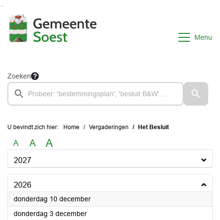
Ga naar de inhoud van deze pagina
Ga naar het zoeken
Ga naar het menu
Menu
Zoeken
U bevindt zich hier:
Home
Vergaderingen
Het Besluit
A
A
A
2027
2026
2026
donderdag 10 december
2026
donderdag 3 december