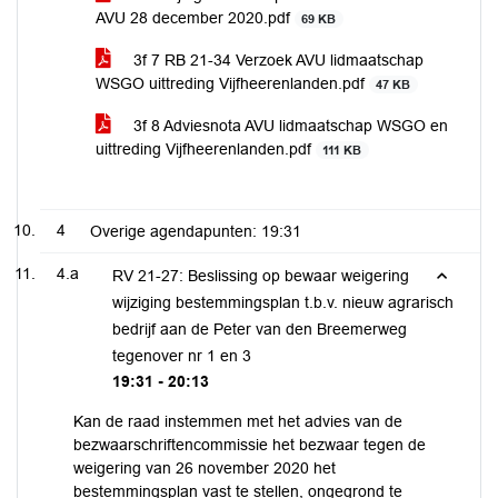
AVU 28 december 2020.pdf
69 KB
3f 7 RB 21-34 Verzoek AVU lidmaatschap
WSGO uittreding Vijfheerenlanden.pdf
47 KB
3f 8 Adviesnota AVU lidmaatschap WSGO en
uittreding Vijfheerenlanden.pdf
111 KB
4
Overige agendapunten:
19:31
4.a
RV 21-27: Beslissing op bewaar weigering
wijziging bestemmingsplan t.b.v. nieuw agrarisch
bedrijf aan de Peter van den Breemerweg
tegenover nr 1 en 3
19:31 - 20:13
Kan de raad instemmen met het advies van de
bezwaarschriftencommissie het bezwaar tegen de
weigering van 26 november 2020 het
bestemmingsplan vast te stellen, ongegrond te