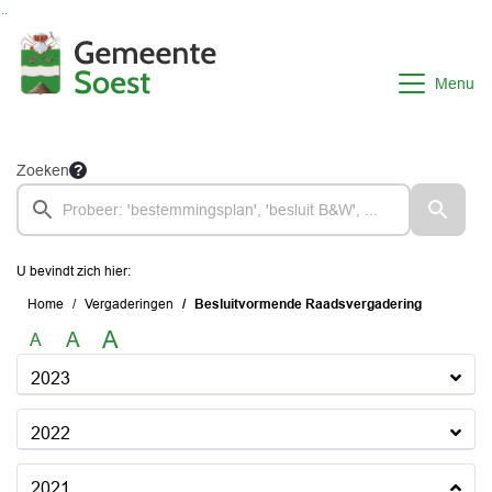
Ga naar de inhoud van deze pagina
Ga naar het zoeken
Ga naar het menu
Menu
Zoeken
U bevindt zich hier:
Home
Vergaderingen
Besluitvormende Raadsvergadering
A
A
A
2023
2022
2021