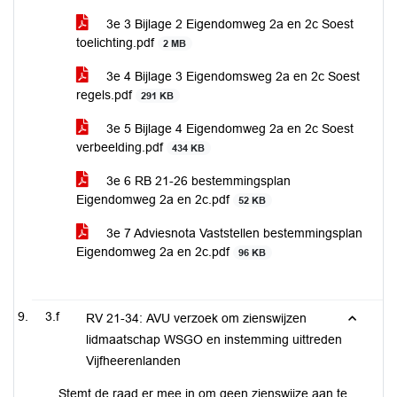
3e 3 Bijlage 2 Eigendomweg 2a en 2c Soest
toelichting.pdf
2 MB
3e 4 Bijlage 3 Eigendomsweg 2a en 2c Soest
regels.pdf
291 KB
3e 5 Bijlage 4 Eigendomweg 2a en 2c Soest
verbeelding.pdf
434 KB
3e 6 RB 21-26 bestemmingsplan
Eigendomweg 2a en 2c.pdf
52 KB
3e 7 Adviesnota Vaststellen bestemmingsplan
Eigendomweg 2a en 2c.pdf
96 KB
3.f
RV 21-34: AVU verzoek om zienswijzen
lidmaatschap WSGO en instemming uittreden
Vijfheerenlanden
Stemt de raad er mee in om geen zienswijze aan te