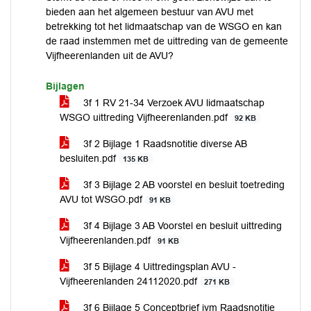
bieden aan het algemeen bestuur van AVU met
betrekking tot het lidmaatschap van de WSGO en kan
de raad instemmen met de uittreding van de gemeente
Vijfheerenlanden uit de AVU?
Bijlagen
3f 1 RV 21-34 Verzoek AVU lidmaatschap
WSGO uittreding Vijfheerenlanden.pdf
92 KB
3f 2 Bijlage 1 Raadsnotitie diverse AB
besluiten.pdf
135 KB
3f 3 Bijlage 2 AB voorstel en besluit toetreding
AVU tot WSGO.pdf
91 KB
3f 4 Bijlage 3 AB Voorstel en besluit uittreding
Vijfheerenlanden.pdf
91 KB
3f 5 Bijlage 4 Uittredingsplan AVU -
Vijfheerenlanden 24112020.pdf
271 KB
3f 6 Bijlage 5 Conceptbrief ivm Raadsnotitie