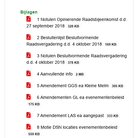
Bijlagen
1 Notulen Opinierende Raadsbijeenkomst d.d.
27 september 2018
328 KB
2 Besluitenlijst Besluitvormende
Raadsvergadering d.d. 4 oktober 2018
169 KB
3 Notulen Besluitvormende Raadsvergadering
d.d. 4 oktober 2018
378 KB
4 Aanvullende info
2 MB
5 Amendement GGS ea Kleine Melm
305 KB
6 Amendementen GL ea evenementenbeleid
175 KB
7 Amendement LAS ea aangepast
333 KB
8 Motie DSN locaties evenementenbeleid
559 KB