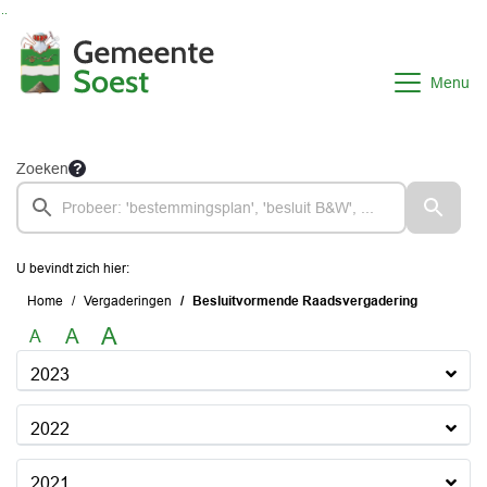
Ga naar de inhoud van deze pagina
Ga naar het zoeken
Ga naar het menu
Menu
Zoeken
U bevindt zich hier:
Home
Vergaderingen
Besluitvormende Raadsvergadering
A
A
A
2023
2022
2021