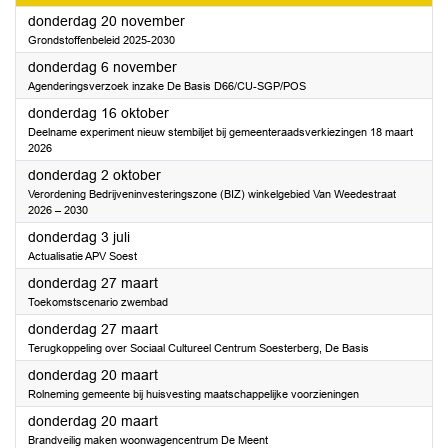
2025
donderdag 20 november
Grondstoffenbeleid 2025-2030
2025
donderdag 6 november
Agenderingsverzoek inzake De Basis D66/CU-SGP/POS
2025
donderdag 16 oktober
Deelname experiment nieuw stembiljet bij gemeenteraadsverkiezingen 18 maart
2026
2025
donderdag 2 oktober
Verordening Bedrijveninvesteringszone (BIZ) winkelgebied Van Weedestraat
2026 – 2030
2025
donderdag 3 juli
Actualisatie APV Soest
2025
donderdag 27 maart
Toekomstscenario zwembad
2025
donderdag 27 maart
Terugkoppeling over Sociaal Cultureel Centrum Soesterberg, De Basis
2025
donderdag 20 maart
Rolneming gemeente bij huisvesting maatschappelijke voorzieningen
2025
donderdag 20 maart
Brandveilig maken woonwagencentrum De Meent