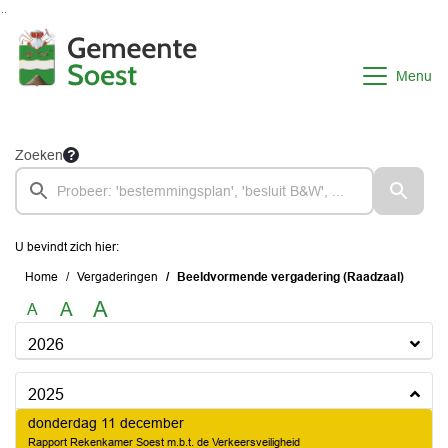
Ga naar de inhoud van deze pagina
Ga naar het zoeken
Ga naar het menu
Menu
Zoeken
U bevindt zich hier:
Home
Vergaderingen
Beeldvormende vergadering (Raadzaal)
A
A
A
2026
2025
2025
donderdag 11 december
Rapport Rekenkamer Soest m.b.t. de Verkeersveiligheid