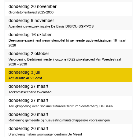
2025
donderdag 20 november
Grondstoffenbeleid 2025-2030
2025
donderdag 6 november
Agenderingsverzoek inzake De Basis D66/CU-SGP/POS
2025
donderdag 16 oktober
Deelname experiment nieuw stembiljet bij gemeenteraadsverkiezingen 18 maart
2026
2025
donderdag 2 oktober
Verordening Bedrijveninvesteringszone (BIZ) winkelgebied Van Weedestraat
2026 – 2030
2025
donderdag 3 juli
Actualisatie APV Soest
2025
donderdag 27 maart
Toekomstscenario zwembad
2025
donderdag 27 maart
Terugkoppeling over Sociaal Cultureel Centrum Soesterberg, De Basis
2025
donderdag 20 maart
Rolneming gemeente bij huisvesting maatschappelijke voorzieningen
2025
donderdag 20 maart
Brandveilig maken woonwagencentrum De Meent