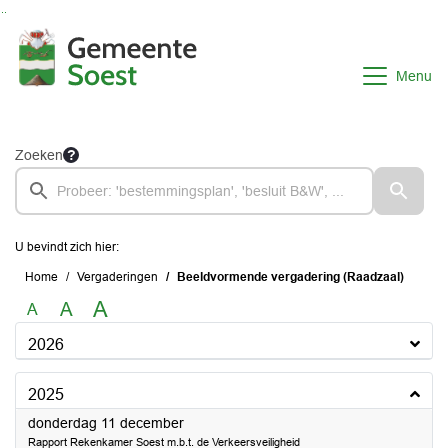
Ga naar de inhoud van deze pagina
Ga naar het zoeken
Ga naar het menu
Menu
Zoeken
U bevindt zich hier:
Home
Vergaderingen
Beeldvormende vergadering (Raadzaal)
A
A
A
2026
2025
2025
donderdag 11 december
Rapport Rekenkamer Soest m.b.t. de Verkeersveiligheid