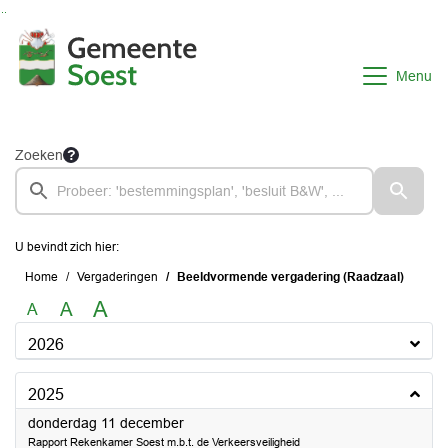
Ga naar de inhoud van deze pagina
Ga naar het zoeken
Ga naar het menu
Menu
Zoeken
U bevindt zich hier:
Home
Vergaderingen
Beeldvormende vergadering (Raadzaal)
A
A
A
2026
2025
2025
donderdag 11 december
Rapport Rekenkamer Soest m.b.t. de Verkeersveiligheid