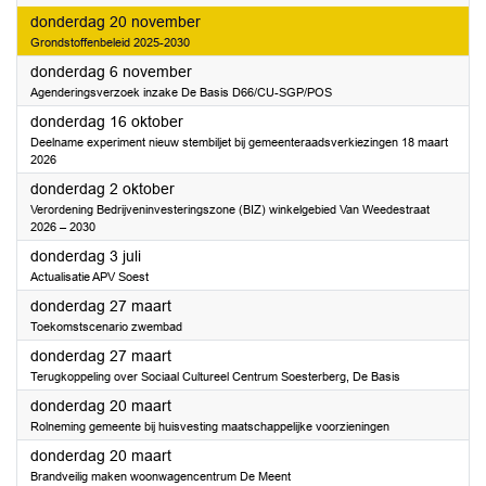
2025
donderdag 20 november
Grondstoffenbeleid 2025-2030
2025
donderdag 6 november
Agenderingsverzoek inzake De Basis D66/CU-SGP/POS
2025
donderdag 16 oktober
Deelname experiment nieuw stembiljet bij gemeenteraadsverkiezingen 18 maart
2026
2025
donderdag 2 oktober
Verordening Bedrijveninvesteringszone (BIZ) winkelgebied Van Weedestraat
2026 – 2030
2025
donderdag 3 juli
Actualisatie APV Soest
2025
donderdag 27 maart
Toekomstscenario zwembad
2025
donderdag 27 maart
Terugkoppeling over Sociaal Cultureel Centrum Soesterberg, De Basis
2025
donderdag 20 maart
Rolneming gemeente bij huisvesting maatschappelijke voorzieningen
2025
donderdag 20 maart
Brandveilig maken woonwagencentrum De Meent