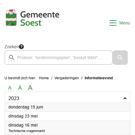
Ga naar de inhoud van deze pagina
Ga naar het zoeken
Ga naar het menu
Menu
Zoeken
U bevindt zich hier:
Home
Vergaderingen
Informatieavond
A
A
A
2023
2023
donderdag 15 juni
2023
dinsdag 23 mei
2023
dinsdag 16 mei
Technische vragenmarkt