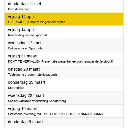
2023
donderdag 11 mei
Dienstverlening
2023
vrijdag 14 april
OVERDAG: Fietstocht Wegenbeheerplan
2023
vrijdag 14 april
Rondleiding nieuwe sporthal
2023
woensdag 12 april
Cultuurnota en Sportnota
2023
vrijdag 31 maart
KOMT TE VERVALLEN Presentatie wegenbeheerplan (zonder de fietstocht)
2023
dinsdag 28 maart
Technische vragen (tafeltjesavond)
2023
donderdag 23 maart
Startnotities
2023
woensdag 22 maart
Sociaal Culturele Voorziening Soesterberg
2023
vrijdag 10 maart
Fietstocht (overdag) WORDT DOORGESCHOVEN NAAR 25 MAART
2023
donderdag 9 maart